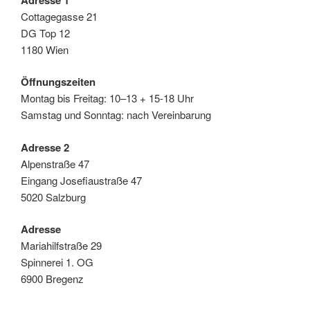
d
Cottagegasse 21
a
DG Top 12
t
1180 Wien
u
m
d
Öffnungszeiten
i
Montag bis Freitag: 10–13 + 15-18 Uhr
c
Samstag und Sonntag: nach Vereinbarung
h
:
Adresse 2
Alpenstraße 47
Eingang Josefiaustraße 47
5020 Salzburg
Adresse
Mariahilfstraße 29
Spinnerei 1. OG
6900 Bregenz