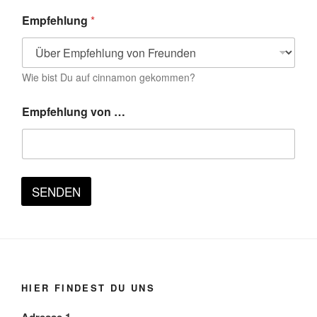
Empfehlung
*
Wie bist Du auf cinnamon gekommen?
E
Empfehlung von …
m
p
f
e
h
l
SENDEN
u
n
g
G
e
b
u
r
HIER FINDEST DU UNS
t
s
Adresse 1