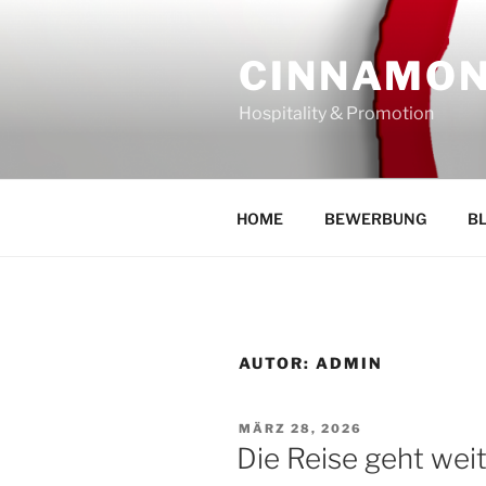
Zum
Inhalt
CINNAMO
springen
Hospitality & Promotion
HOME
BEWERBUNG
B
AUTOR:
ADMIN
VERÖFFENTLICHT
MÄRZ 28, 2026
AM
Die Reise geht wei