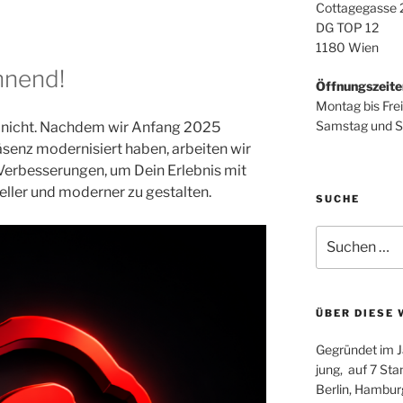
Cottagegasse 
DG TOP 12
1180 Wien
nnend!
Öffnungszeite
Montag bis Fre
Samstag und S
on nicht. Nachdem wir Anfang 2025
enz modernisiert haben, arbeiten wir
Verbesserungen, um Dein Erlebnis mit
ller und moderner zu gestalten.
SUCHE
Suche
nach:
ÜBER DIESE 
Gegründet im J
jung, auf 7 Sta
Berlin, Hambur